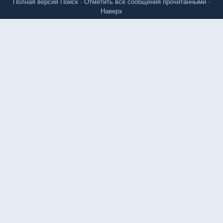
Полная версия
Поиск
·
Отметить все сообщения прочитанными
·
Наверх