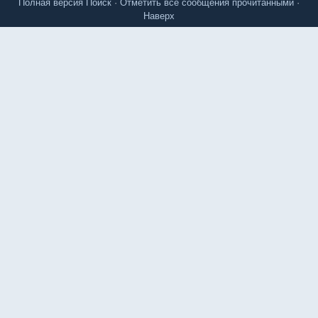
Полная версия
Поиск
·
Отметить все сообщения прочитанными
·
Наверх