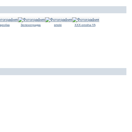
аро4ка
Зеленоградка
smoki
XXX-orosha-YA