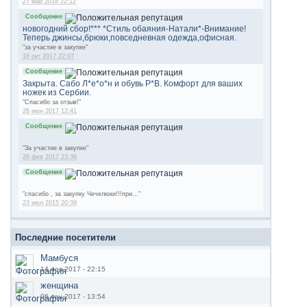
27 мар 2018 22:12
Сообщение
новогодний сбор!*** *Стиль обаяния-Натали*-Внимание!
Теперь джинсы,брюки,повседневная одежда,офисная.
"за участие в закупке"
16 окт 2017 22:07
Сообщение
Закрыта. Сабо Л*е*о*н и обувь Р*В. Комфорт для ваших
ножек из Сербии.
"Спасибо за отзыв!"
26 июн 2017 12:41
Сообщение
"За участие в закупке"
26 фев 2017 23:36
Сообщение
"спасибо , за закупку Чечелюки!!!при..."
23 июл 2015 20:39
Последние посетители
Мамбуся
14 ноя 2017 - 22:15
женщина
06 сен 2017 - 13:54