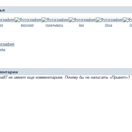
ья
ея
виктория
триждымать
lara
Лена
Л
eika
ментарии
а87 не имеет еще комментариев. Почему бы не написать «Привет»?