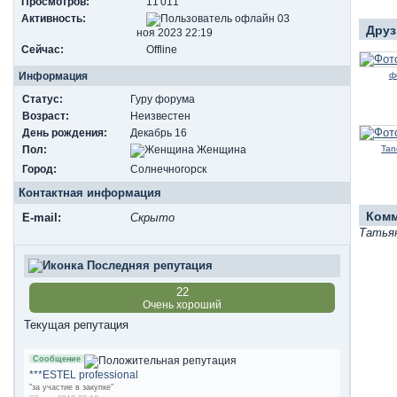
Просмотров:
11 011
Активность:
03
Друз
ноя 2023 22:19
Сейчас:
Offline
Информация
ф
Статус:
Гуру форума
Возраст:
Неизвестен
День рождения:
Декабрь 16
Пол:
Tan
Женщина
Город:
Солнечногорск
Контактная информация
Ком
E-mail:
Скрыто
Татьян
Последняя репутация
22
Очень хороший
Текущая репутация
Сообщение
***ESTEL professional
"за участие в закупке"