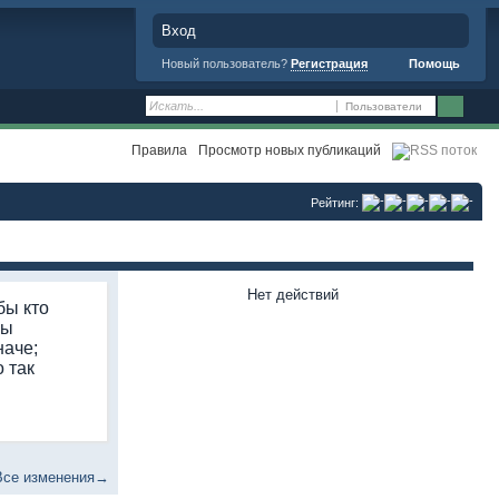
Вход
Новый пользователь?
Регистрация
Помощь
Пользователи
Правила
Просмотр новых публикаций
Рейтинг:
Нет действий
бы кто
бы
наче;
о так
Все изменения→