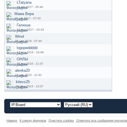
LTatyana
24 авг 2017 - 05:40
Мама Вера
15 авг 2017 - 07:42
Галюша
16 мая 2017 - 16:29
Winol
30 ноя 2016 - 07:40
logopeddddd
12 ноя 2016 - 16:49
ОНЛЫ
28 янв 2016 - 21:07
alenka20
18 апр 2015 - 11:32
kitevs25
08 фев 2015 - 13:07
Наверх
К списку форумов
Очистить cookies
Отметить все сообщения прочит