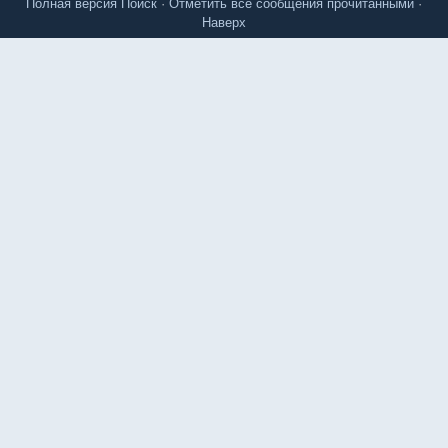
Полная версия
Поиск
·
Отметить все сообщения прочитанными
·
Наверх