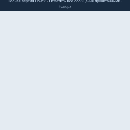
Полная версия
Поиск
·
Отметить все сообщения прочитанными
·
Наверх