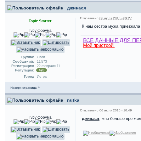
джинася
Отправлено
06 июля 2016 - 09:27
Topic Starter
К нам сестра мужа приезжала и
Гуру форума
ВСЕ ДАННЫЕ ДЛЯ ПЕ
Мой пристрой!
Группа:
Свои
Сообщений:
11 573
Регистрация:
22 февраля 11
Репутация:
428
Город
Истра
Наверх страницы ^
nutka
Отправлено
06 июля 2016 - 10:49
Гуру форума
джинася
, мне больше про жиль