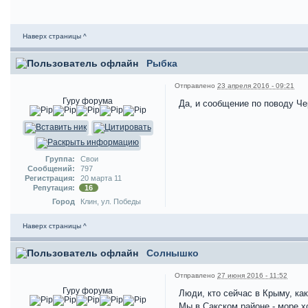
Наверх страницы ^
Рыбка
Отправлено
23 апреля 2016 - 09:21
Гуру форума
Да, и сообщение по поводу Че
Группа:
Свои
Сообщений:
797
Регистрация:
20 марта 11
Репутация:
16
Город
Клин, ул. Победы
Наверх страницы ^
Солнышко
Отправлено
27 июня 2016 - 11:52
Гуру форума
Люди, кто сейчас в Крыму, ка
Мы в Сакском районе - море х