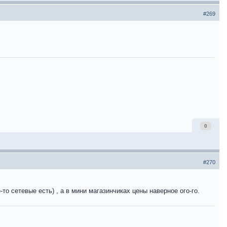
#269
0
#270
-то сетевые есть) , а в мини магазинчиках цены наверное ого-го.