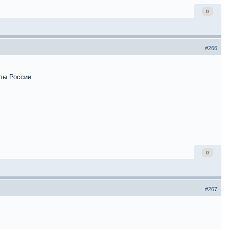
0
#266
лы России.
0
#267