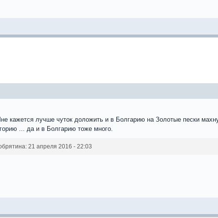
не кажется лучше чуток доложить и в Болгарию на Золотые пески махну
орию ... да и в Болгарию тоже много.
рятина: 21 апреля 2016 - 22:03