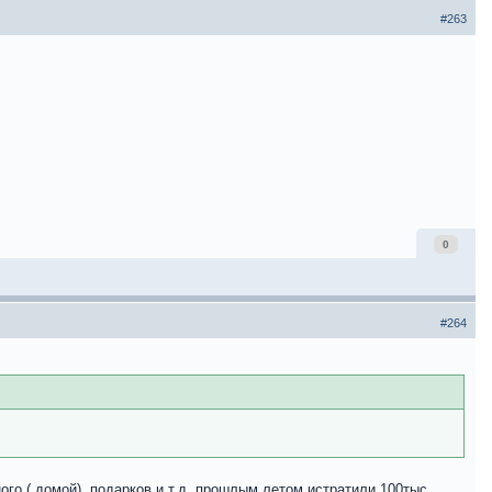
#263
0
#264
го ( домой), подарков и т.д. прошлым летом истратили 100тыс.