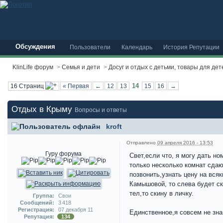
Обсуждения
Пользователи
Календарь
История Репутации
KlinLife форум
>
Семья и дети
>
Досуг и отдых с детьми, товары для дет
14
16 Страниц
« Первая
←
12
13
15
16
→
Отдых в Крыму
Вопросы и ответы
kroft
Отправлено
09 апреля 2016 - 13:53
Гуру форума
Свет,если что, я могу дать н
только несколько комнат сдают
позвонить,узнать цену на вся
Камышовой, то слева будет ск
тел,то скину в личку.
Группа:
Свои
Сообщений:
3 418
Регистрация:
07 декабря 11
Единственное,я совсем не зна
Репутация:
134