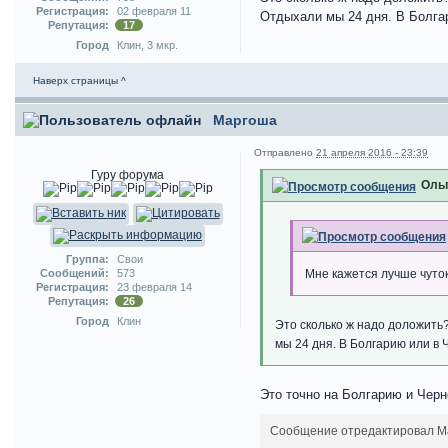
Регистрация:
02 февраля 11
Отдыхали мы 24 дня. В Болгар
Репутация:
17
Город
Клин, 3 мкр.
Наверх страницы ^
Маргоша
Отправлено
21 апреля 2016 - 23:39
Гуру форума
Ольг
Группа:
Свои
Мне кажется лучше чуто
Сообщений:
573
Регистрация:
23 февраля 14
Репутация:
26
Город
Клин
Это сколько ж надо доложить?
мы 24 дня. В Болгарию или в Ч
Это точно на Болгарию и Черно
Сообщение отредактировал Мар