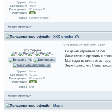
Группа:
Свои
Сообщений:
4 654
Регистрация:
30 января 11
Репутация:
58
Город
Солнечногорск
Наверх страницы ^
XXX-orosha-YA
Отправлено
06 июля 2016 - 12:20
Гуру форума
По ценам огромный разбег.
Даже сложно сравнить с прош
Мы, когда искали в этом году,
Знаю только, что Наша прошла
Группа:
Свои
Сообщений:
42 939
Регистрация:
06 апреля 11
Репутация:
723
Город
Клин
Наверх страницы ^
Мари