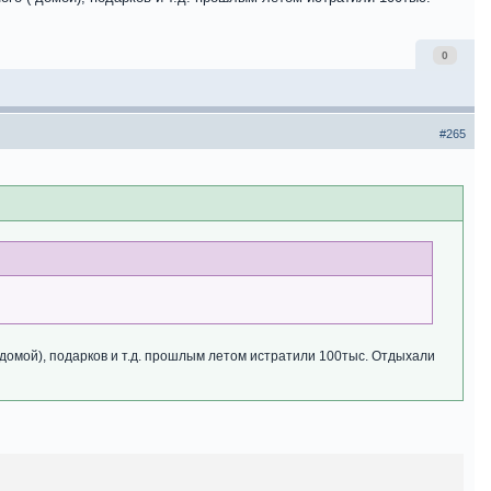
0
#265
 домой), подарков и т.д. прошлым летом истратили 100тыс. Отдыхали