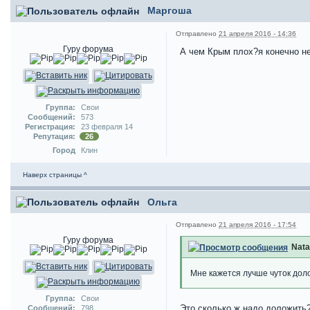
Маргоша
Отправлено
21 апреля 2016 - 14:36
Гуру форума
А чем Крым плох?я конечно не
Группа:
Свои
Сообщений:
573
Регистрация:
23 февраля 14
Репутация:
26
Город
Клин
Наверх страницы ^
Ольга
Отправлено
21 апреля 2016 - 17:54
Гуру форума
Nata
Мне кажется лучше чуток дол
Группа:
Свои
Это сколько ж надо доложить?
Сообщений:
798