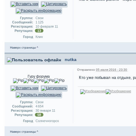
Группа:
Свои
Сообщений:
1 125
Регистрация:
10 февраля 11
Репутация:
13
Город
Клин
Наверх страницы ^
nutka
Отправлено
05 июля 2016 - 23:30
Гуру форума
Кто уже побывал на отдыхе, р
Группа:
Свои
Сообщений:
4 654
Регистрация:
30 января 11
Репутация:
58
Город
Солнечногорск
Наверх страницы ^