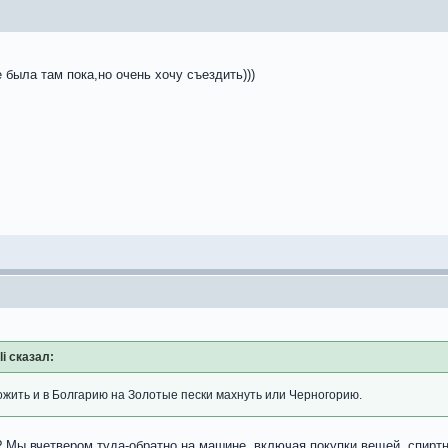
 была там пока,но очень хочу съездить)))
li сказал:
ожить и в Болгарию на Золотые пески махнуть или Черногорию.
 Мы вчетвером туда-обратно на машине, включая покупки вещей, спиртно