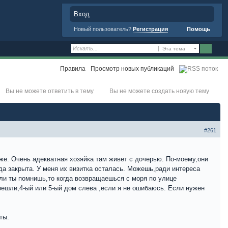
Вход
Новый пользователь?
Регистрация
Помощь
Эта тема
Правила
Просмотр новых публикаций
Вы не можете ответить в тему
Вы не можете создать новую тему
#261
 же. Очень адекватная хозяйка там живет с дочерью. По-моему,они
гда закрыта. У меня их визитка осталась. Можешь,ради интереса
Если ты помнишь,то когда возвращаешься с моря по улице
решли,4-ый или 5-ый дом слева ,если я не ошибаюсь. Если нужен
ты.