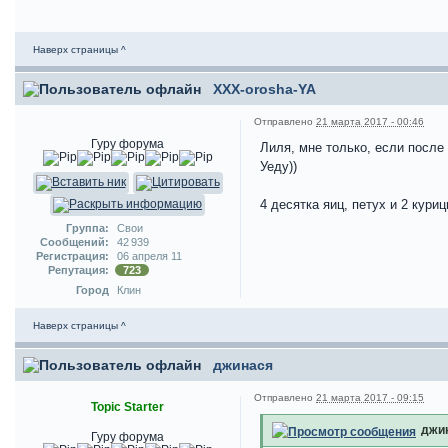
Наверх страницы ^
XXX-orosha-YA
Отправлено
21 марта 2017 - 00:46
Гуру форума
Лиля, мне только, если после
Уеду))
4 десятка яиц, петух и 2 кури
Группа:
Свои
Сообщений:
42 939
Регистрация:
06 апреля 11
Репутация:
723
Город
Клин
Наверх страницы ^
джинася
Отправлено
21 марта 2017 - 09:15
Topic Starter
джин
Гуру форума