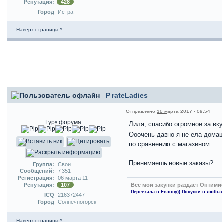
Репутация:
428
Город
Истра
Наверх страницы ^
PirateLadies
Отправлено
18 марта 2017 - 09:54
Гуру форума
Лиля, спасибо огромное за вк
Ооочень давно я не ела домаш
по сравнению с магазином.
Принимаешь новые заказы?
Группа:
Свои
Сообщений:
7 351
Регистрация:
06 марта 11
Все мои закупки раздает Оптими
Репутация:
107
Переехала в Европу)) Покупки в любых
ICQ
216372447
Город
Солнечногорск
Наверх страницы ^