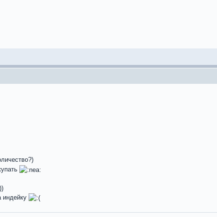
оличество?)
купать
))
а индейку