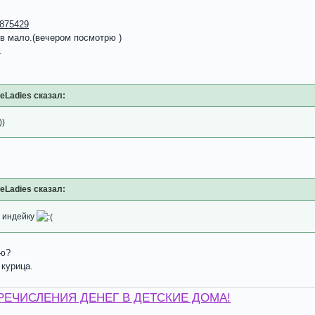
4875429
в мало.(вечером посмотрю )
.
teLadies сказал:
))
teLadies сказал:
а индейку
ую?
курица.
РЕЧИСЛЕНИЯ ДЕНЕГ В ДЕТСКИЕ ДОМА!