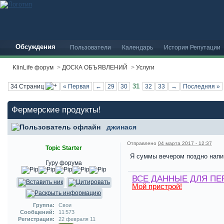
Обсуждения
Пользователи
Календарь
История Репутации
KlinLife форум
>
ДОСКА ОБЪЯВЛЕНИЙ
>
Услуги
31
34 Страниц
« Первая
←
29
30
32
33
→
Последняя »
Фермерские продукты!
джинася
Отправлено
04 марта 2017 - 12:37
Topic Starter
Я суммы вечером поздно напиш
Гуру форума
ВСЕ ДАННЫЕ ДЛЯ ПЕ
Мой пристрой!
Группа:
Свои
Сообщений:
11 573
Регистрация:
22 февраля 11