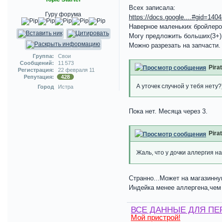
Всех записала:
Гуру форума
https://docs.google....#gid=140
Наверное маленьких бройлеро
Могу предложить больших(3+)
Можно разрезать на запчасти.
Группа:
Свои
Сообщений:
11 573
Pira
Регистрация:
22 февраля 11
Репутация:
428
А уточек случной у тебя нету?
Город
Истра
Пока нет. Месяца через 3.
Pira
Жаль, что у дочки аллергия н
Странно...Может на магазинн
Индейка менее аллергена,чем 
ВСЕ ДАННЫЕ ДЛЯ ПЕ
Мой пристрой!