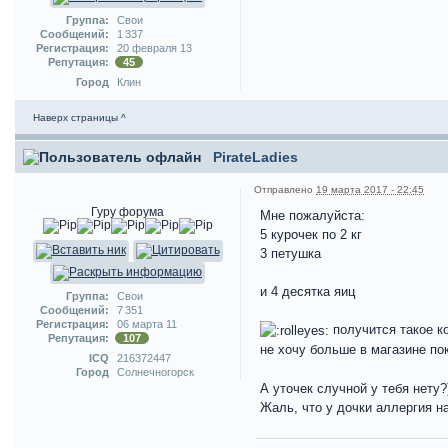
Группа:
Свои
Сообщений:
1 337
Регистрация:
20 февраля 13
Репутация:
45
Город
Клин
Наверх страницы ^
PirateLadies
Отправлено
19 марта 2017 - 22:45
Гуру форума
Мне пожалуйста:
5 курочек по 2 кг
3 петушка
и 4 десятка яиц
Группа:
Свои
Сообщений:
7 351
Регистрация:
06 марта 11
получится такое к
Репутация:
107
не хочу больше в магазине по
ICQ
216372447
Город
Солнечногорск
А уточек случной у тебя нету?
Жаль, что у дочки аллергия н