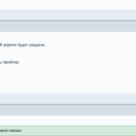
 6 апреля будет раздача.
цы бройлер.
ася сказал: