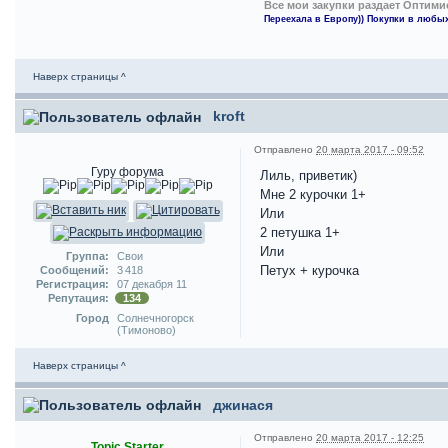
Все мои закупки раздает Оптими
Переехала в Европу)) Покупки в любых
Наверх страницы ^
kroft
Отправлено
20 марта 2017 - 09:52
Гуру форума
Лиль, приветик)
Мне 2 курочки 1+
Или
2 петушка 1+
Или
Группа:
Свои
Петух + курочка
Сообщений:
3 418
Регистрация:
07 декабря 11
Репутация:
134
Город
Солнечногорск
(Тимоново)
Наверх страницы ^
джинася
Отправлено
20 марта 2017 - 12:25
Topic Starter