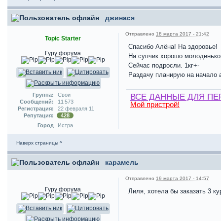
джинася
Отправлено
18 марта 2017 - 21:42
Topic Starter
Спасибо Алёна! На здоровье!
Гуру форума
На супчик хорошо молоденько
Сейчас подросли. 1кг+-
Раздачу планирую на начало 
Группа:
Свои
ВСЕ ДАННЫЕ ДЛЯ ПЕ
Сообщений:
11 573
Мой пристрой!
Регистрация:
22 февраля 11
Репутация:
428
Город
Истра
Наверх страницы ^
карамель
Отправлено
19 марта 2017 - 14:57
Гуру форума
Лиля, хотела бы заказать 3 ку