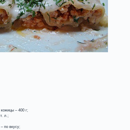
;
кожицы – 400 г;
. л.;
– по вкусу;