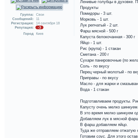
Ленивые голубцы в духовке. 
Продукты
Помидоры - 3 шт.
Группа:
Свои
Сообщений:
11
Морковь - 1 шт.
Регистрация:
14 сентября 18
Лук репчатый - 2 шт.
Репутация:
-3
Фарш мясной - 500 г
Город
Киев
Капуста белокочанная - 300 г
Яйцо - 1 шт.
Рис (крупа) - 1 стакан
Сметана - 200 г
Сухари панировочные (по жела
Соль - по вкусу
Перец черный молотый - по вк
Приправы - по вкусу
Масло - для жарки и смазыва
Вода - 1 стакан
Подготавливаем продукты. Рис
Капусту очень мелко шинкуем
В это время мелко шинкуем од
Добавляем лук в мясной фарш
В фарш добавляем яйцо.
Туда же отправляем отжатую 
Готовим соус. Для этого оста