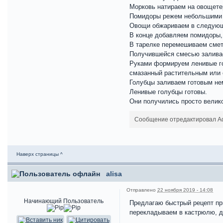
Морковь натираем на овощете
Помидоры режем небольшими 
Овощи обжариваем в следующе
В конце добавляем помидоры,
В тарелке перемешиваем смета
Получившейся смесью заливае
Руками формируем ленивые гол
смазанный растительным или
Голубцы заливаем готовым нем
Ленивые голубцы готовы.
Они получились просто велико
Сообщение отредактировал Adm
Наверх страницы ^
alisa
Отправлено
22 ноября 2019 - 14:08
Начинающий Пользователь
Предлагаю быстрый рецепт при
перекладываем в кастрюлю, до