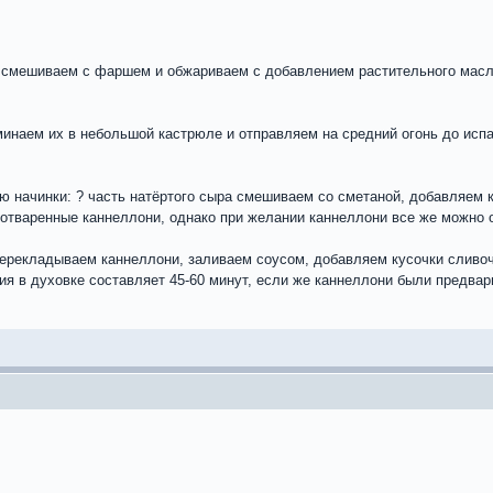
 смешиваем с фаршем и обжариваем с добавлением растительного масла 
минаем их в небольшой кастрюле и отправляем на средний огонь до исп
ю начинки: ? часть натёртого сыра смешиваем со сметаной, добавляем
отваренные каннеллони, однако при желании каннеллони все же можно о
рекладываем каннеллони, заливаем соусом, добавляем кусочки сливоч
ия в духовке составляет 45-60 минут, если же каннеллони были предвар