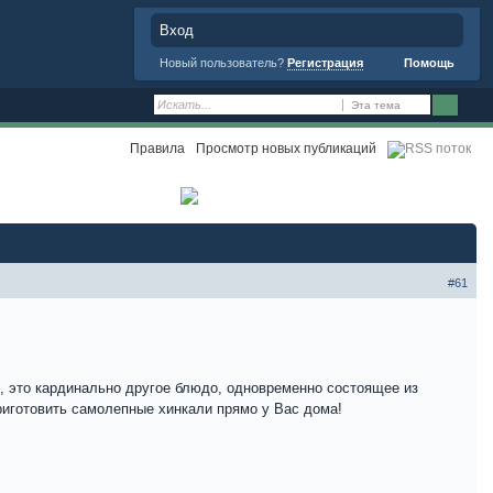
Вход
Новый пользователь?
Регистрация
Помощь
Эта тема
Правила
Просмотр новых публикаций
Открыть тему
Ответить
#61
и, это кардинально другое блюдо, одновременно состоящее из
риготовить самолепные хинкали прямо у Вас дома!