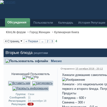
Обсуждения
Пользователи
Календарь
История Репутации
KlinLife форум
>
Город Женщин
>
Кулинарная Книга
4
4 Страниц
« Первая
←
2
3
Вторые блюда
рецептики
Мисис
Отправлено
15 октября 2018 - 20:12
Начинающий Пользователь
Хинкали домашние самолепн
Хинкали - это национальное г
первого и второго блюда. Пот
Продукты
Группа:
Свои
Сообщений:
11
Говядина – 600 г
Регистрация:
14 сентября 18
Свинина – 300 г
Репутация:
-3
Мука пшеничная – 0,5 кг