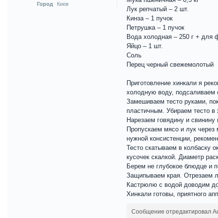
Город
Киев
Лук репчатый – 2 шт.
Кинза – 1 пучок
Петрушка – 1 пучок
Вода холодная – 250 г + для
Яйцо – 1 шт.
Соль
Перец черный свежемолотый
Приготовление хинкали я реко
холодную воду, подсаливаем е
Замешиваем тесто руками, пок
пластичным. Убираем тесто в
Нарезаем говядину и свинину 
Пропускаем мясо и лук через
нужной консистенции, рекомен
Тесто скатываем в колбаску о
кусочек скалкой. Диаметр рас
Берем не глубокое блюдце и п
Защипываем края. Отрезаем л
Кастрюлю с водой доводим до 
Хинкали готовы, приятного апп
Сообщение отредактировал Adm