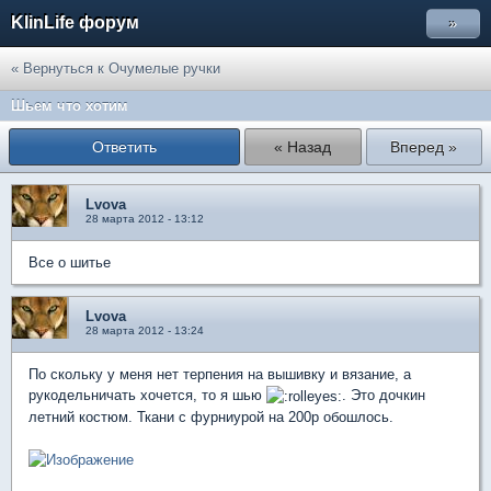
KlinLife форум
»
« Вернуться к Очумелые ручки
Шьем что хотим
Ответить
« Назад
Вперед »
Lvova
28 марта 2012 - 13:12
Все о шитье
Lvova
28 марта 2012 - 13:24
По скольку у меня нет терпения на вышивку и вязание, а
рукодельничать хочется, то я шью
. Это дочкин
летний костюм. Ткани с фурниурой на 200р обошлось.