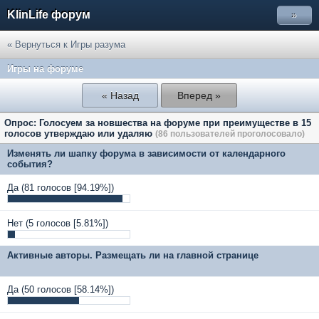
KlinLife форум
»
« Вернуться к Игры разума
Игры на форуме
« Назад
Вперед »
Опрос: Голосуем за новшества на форуме при преимуществе в 15
голосов утверждаю или удаляю
(86 пользователей проголосовало)
Изменять ли шапку форума в зависимости от календарного
события?
Да
(81 голосов [94.19%])
Нет
(5 голосов [5.81%])
Активные авторы. Размещать ли на главной странице
Да
(50 голосов [58.14%])