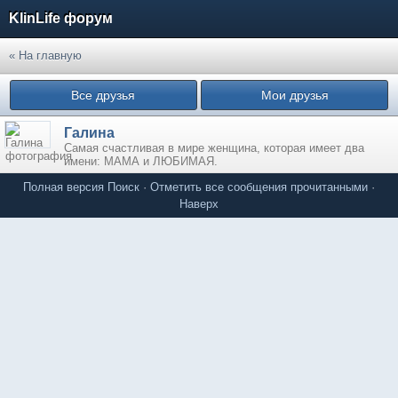
KlinLife форум
« На главную
Все друзья
Мои друзья
Галина
Самая счастливая в мире женщина, которая имеет два
имени: МАМА и ЛЮБИМАЯ.
Полная версия
Поиск
·
Отметить все сообщения прочитанными
·
Наверх