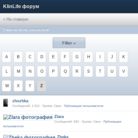
KlinLife форум
« На главную
Список пользователей
Filter »
A
B
C
D
E
F
G
H
I
J
K
L
M
N
O
P
Q
R
S
T
U
V
W
X
Y
Z
zhozhka
Сообщений: 1 022 · Группа: Свои ·
Публикации пользователя
Zlara
Сообщений: 692 · Группа: Свои ·
Публикации
пользователя
Zheka