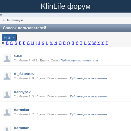
KlinLife форум
»
« На главную
Список пользователей
Filter »
A
B
C
D
E
F
G
H
I
J
K
L
M
N
O
P
Q
R
S
T
U
V
W
X
Y
Z
a-li-li
Сообщений: 488 · Группа: Свои ·
Публикации пользователя
A._Skuratov
Сообщений: 0 · Группа: Пользователи ·
Публикации пользователя
Aannypav
Сообщений: 3 · Группа: Пользователи ·
Публикации пользователя
Aaronkar
Сообщений: 7 · Группа: Пользователи ·
Публикации пользователя
Aarontab