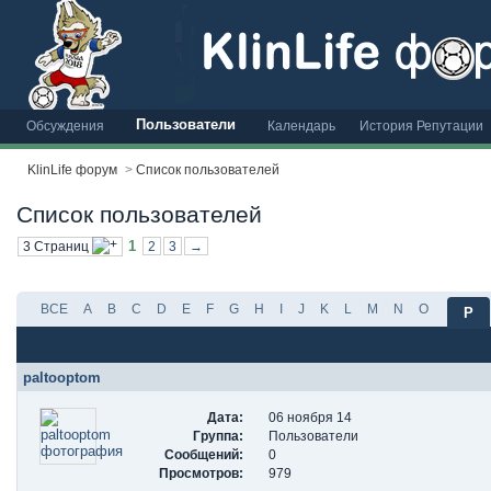
Пользователи
Обсуждения
Календарь
История Репутации
KlinLife форум
>
Список пользователей
Список пользователей
1
3 Страниц
2
3
→
ВСЕ
A
B
C
D
E
F
G
H
I
J
K
L
M
N
O
P
paltooptom
Дата:
06 ноября 14
Группа:
Пользователи
Сообщений:
0
Просмотров:
979