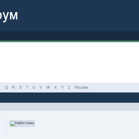
Q
R
S
T
U
V
W
X
Y
Z
Русские