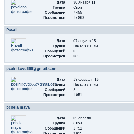
Дата:
30 января 11
Группа:
Свои
Сообщений:
7 455
Просмотров:
17 863
Pavell
Дата:
07 августа 15
Группа:
Пользователи
Сообщений:
0
Просмотров:
803
pcelnikovd866@gmail.com
Дата:
18 февраля 19
Группа:
Пользователи
Сообщений:
2
Просмотров:
1 051
pchela maya
Дата:
09 апреля 11
Группа:
Свои
Сообщений:
1 752
Просмотров:
9 615