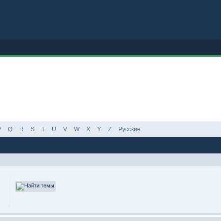
P
Q
R
S
T
U
V
W
X
Y
Z
Русские