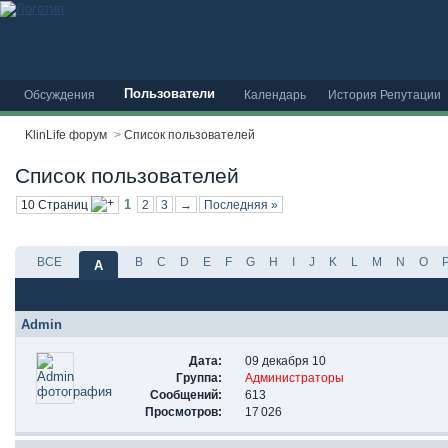
Пользователи
Обсуждения
Календарь
История Репутации
KlinLife форум
>
Список пользователей
Список пользователей
1
10 Страниц
2
3
→
Последняя »
ВСЕ
B
C
D
E
F
G
H
I
J
K
L
M
N
O
A
Admin
Дата:
09 декабря 10
Группа:
Администраторы
Сообщений:
613
Просмотров:
17 026