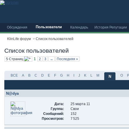
Пользователи
Обсуждения
Календарь
История Репутации
KlinLife форум
>
Список пользователей
Список пользователей
1
5 Страниц
2
3
→
Последняя »
ВСЕ
A
B
C
D
E
F
G
H
I
J
K
L
M
O
N
N@dya
Дата:
25 марта 11
Группа:
Свои
Сообщений:
152
Просмотров:
7 525