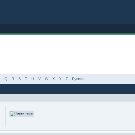
P
Q
R
S
T
U
V
W
X
Y
Z
Русские